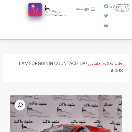
خراسان رضوی
0
مشهد ، انتهای آزادی
فهرست
127 ( پیامبر اعظم
73 )پلاک 288
خانه
/
ماکت ماشین
/ LAMBORGHININ COUNTACH LP
5000S