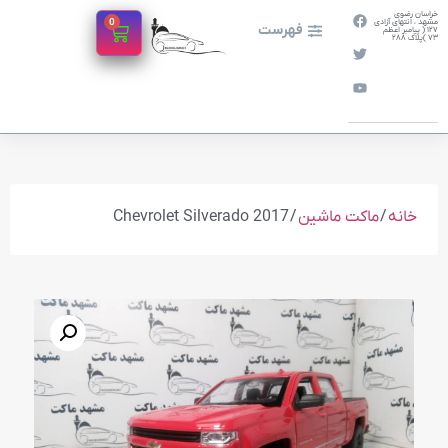
خراسان رضوی
0
مشهد ، انتهای آزادی
فهرست
127 ( پیامبر اعظم
73 )پلاک 288
خانه
/
ماکت ماشین
/ Chevrolet Silverado 2017