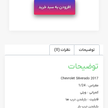
افزودن به سبد خرید
توضیحات
نظرات (0)
توضیحات
Chevrolet Silverado 2017
مقیاس : 1/24
کمپانی : ویلی
قابلیت : بازشدن درب ها
بازشدن درب بار