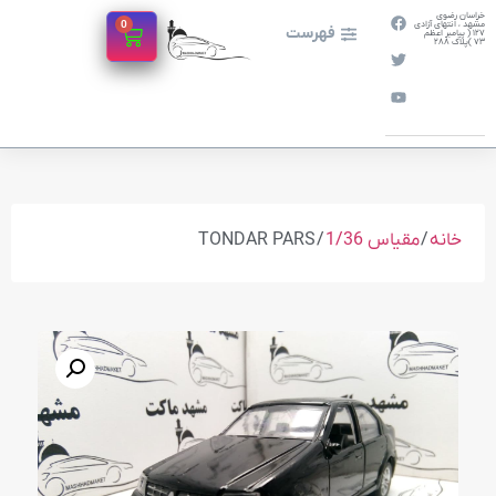
خراسان رضوی
0
مشهد ، انتهای آزادی
فهرست
127 ( پیامبر اعظم
73 )پلاک 288
خانه
/
مقیاس 1/36
/ TONDAR PARS