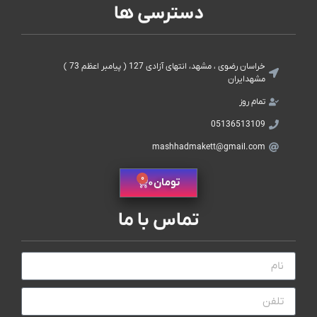
دسترسی ها
خراسان رضوی ، مشهد، انتهای آزادی 127 ( پیامبر اعظم 73 )
مشهدایران
تمام روز
05136513109
mashhadmakett@gmail.com
0
تومان
0
تماس با ما