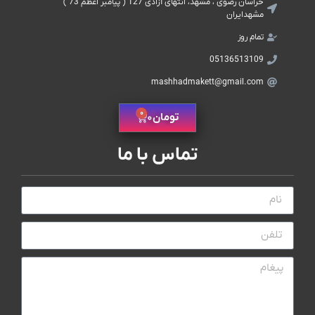
خراسان رضوی ، مشهد، انتهای آزادی 127 ( پیامبر اعظم 73 )
مشهدایران
تمام روز
05136513109
mashhadmakett@gmail.com
0
تومان
0
تماس با ما