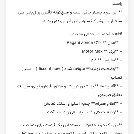
راست.
** این مورد بسیار جزئی است و هیچ‌گونه تأثیری بر زیبایی کلی،
ساختار یا ارزش کلکسیونی این اثر بی‌نقص ندارد.
### مشخصات اجمالی محصول:
– **مدل:** Pagani Zonda C12
– **برند:** Motor Max
– **مقیاس:** ۱/۱۸
– **وضعیت تولید:** متوقف شده (Discontinued) – بسیار
کمیاب
– **قابلیت‌ها:** باز شدن درب‌ها و موتور، فرمان‌پذیری، سیستم
تعلیق فنربندی
– **اقلام همراه:** جعبه اصلی و استند نمایش
– **وضعیت کلی:** بسیار عالی و در حد آکبند
**این یک خرید معمولی نیست؛ این یک فرصت برای تصاحب
بخشی از تاریخ پاگانی است. با توجه به متوقف شدن خط تولید