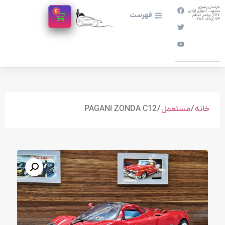
خراسان رضوی
0
مشهد ، انتهای آزادی
فهرست
127 ( پیامبر اعظم
73 )پلاک 288
خانه
/
مستعمل
/ PAGANI ZONDA C12