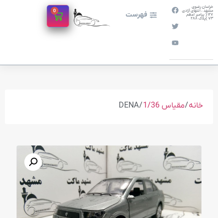
خراسان رضوی
0
مشهد ، انتهای آزادی
فهرست
127 ( پیامبر اعظم
73 )پلاک 288
خانه
/
مقیاس 1/36
/ DENA