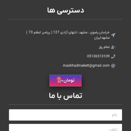
دسترسی ها
خراسان رضوی ، مشهد، انتهای آزادی 127 ( پیامبر اعظم 73 )
مشهدایران
تمام روز
05136513109
mashhadmakett@gmail.com
0
تومان
0
تماس با ما