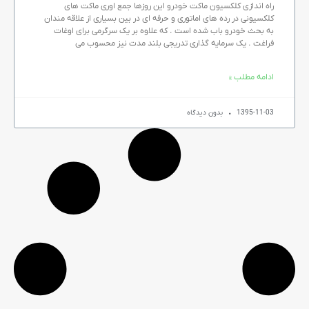
راه اندازی کلکسیون ماکت خودرو این روزها جمع اوری ماکت های
کلکسیونی در رده های اماتوری و حرفه ای در بین بسیاری از علاقه مندان
به بحث خودرو باب شده است . که علاوه بر یک سرگرمی برای اوغات
فراغت . یک سرمایه گذاری تدریجی بلند مدت نیز محسوب می
ادامه مطلب »
1395-11-03
بدون دیدگاه