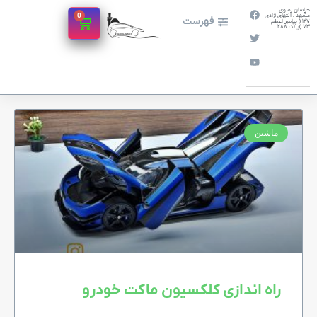
خراسان رضوی
0
مشهد ، انتهای آزادی
فهرست
127 ( پیامبر اعظم
73 )پلاک 288
ماشین
راه اندازی کلکسیون ماکت خودرو