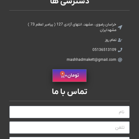
دسترسی ها
خراسان رضوی ، مشهد، انتهای آزادی 127 ( پیامبر اعظم 73 )
مشهدایران
تمام روز
05136513109
mashhadmakett@gmail.com
0
تومان
0
تماس با ما