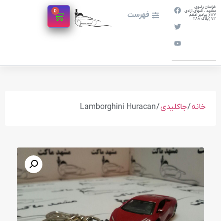
خراسان رضوی
0
مشهد ، انتهای آزادی
فهرست
127 ( پیامبر اعظم
73 )پلاک 288
خانه
/
جاکلیدی
/ Lamborghini Huracan