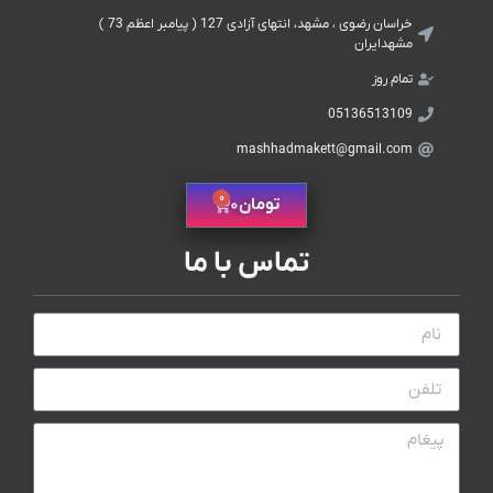
خراسان رضوی ، مشهد، انتهای آزادی 127 ( پیامبر اعظم 73 )
مشهدایران
تمام روز
05136513109
mashhadmakett@gmail.com
0
تومان
0
تماس با ما